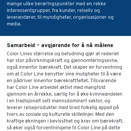
mange ulike berøringspunkter med en rekke
interessentgrupper, fra kunder, reiseliv og
leverandører, til myndigheter, organisasjoner og
media.
Samarbeid – avgjørende for å nå målene
Color Lines størrelse og betydning gjør at rederiet
har stor påvirkningskraft og gjennomføringsevne,
også innenfor bærekraft. Det skaper en forventning
om at Color Line benytter sine muligheter til å være
en pådriver innenfor bærekraftfeltet. Tilsvarende
har Color Line arbeidet aktivt med mangfold
gjennom en årrekke, særlig for å øke kvinneandelen
i en tradisjonelt sett mannsdominert sektor, og
leverer reiseprodukter med bred folkelig appell på
tvers av sosiale og kulturelle skillelinjer. Med den
kraftige økningen i bevissthet og krav om bærekraft,
så øker også forventningene til Color Line på dette