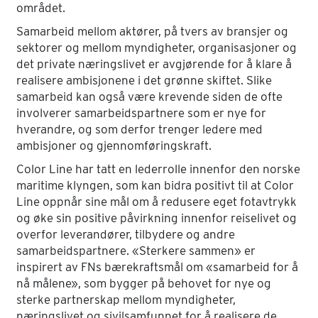
området.
Samarbeid mellom aktører, på tvers av bransjer og
sektorer og mellom myndigheter, organisasjoner og
det private næringslivet er avgjørende for å klare å
realisere ambisjonene i det grønne skiftet. Slike
samarbeid kan også være krevende siden de ofte
involverer samarbeidspartnere som er nye for
hverandre, og som derfor trenger ledere med
ambisjoner og gjennomføringskraft.
Color Line har tatt en lederrolle innenfor den norske
maritime klyngen, som kan bidra positivt til at Color
Line oppnår sine mål om å redusere eget fotavtrykk
og øke sin positive påvirkning innenfor reiselivet og
overfor leverandører, tilbydere og andre
samarbeidspartnere. «Sterkere sammen» er
inspirert av FNs bærekraftsmål om «samarbeid for å
nå målene», som bygger på behovet for nye og
sterke partnerskap mellom myndigheter,
næringslivet og sivilsamfunnet for å realisere de