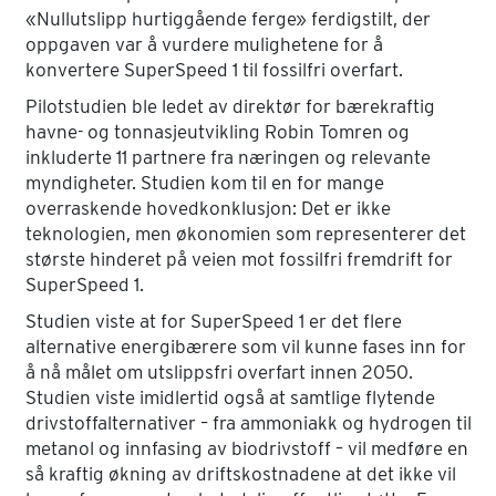
«Nullutslipp hurtiggående ferge» ferdigstilt, der
oppgaven var å vurdere mulighetene for å
konvertere SuperSpeed 1 til fossilfri overfart.
Pilotstudien ble ledet av direktør for bærekraftig
havne- og tonnasjeutvikling Robin Tomren og
inkluderte 11 partnere fra næringen og relevante
myndigheter. Studien kom til en for mange
overraskende hovedkonklusjon: Det er ikke
teknologien, men økonomien som representerer det
største hinderet på veien mot fossilfri fremdrift for
SuperSpeed 1.
Studien viste at for SuperSpeed 1 er det flere
alternative energibærere som vil kunne fases inn for
å nå målet om utslippsfri overfart innen 2050.
Studien viste imidlertid også at samtlige flytende
drivstoffalternativer – fra ammoniakk og hydrogen til
metanol og innfasing av biodrivstoff – vil medføre en
så kraftig økning av driftskostnadene at det ikke vil