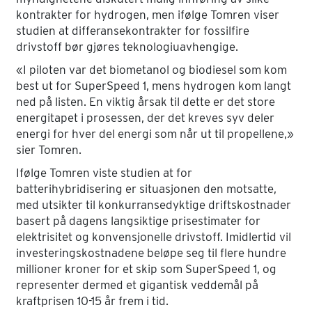
kontrakter for hydrogen, men ifølge Tomren viser
studien at differansekontrakter for fossilfire
drivstoff bør gjøres teknologiuavhengige.
«I piloten var det biometanol og biodiesel som kom
best ut for SuperSpeed 1, mens hydrogen kom langt
ned på listen. En viktig årsak til dette er det store
energitapet i prosessen, der det kreves syv deler
energi for hver del energi som når ut til propellene,»
sier Tomren.
Ifølge Tomren viste studien at for
batterihybridisering er situasjonen den motsatte,
med utsikter til konkurransedyktige driftskostnader
basert på dagens langsiktige prisestimater for
elektrisitet og konvensjonelle drivstoff. Imidlertid vil
investeringskostnadene beløpe seg til flere hundre
millioner kroner for et skip som SuperSpeed 1, og
representer dermed et gigantisk veddemål på
kraftprisen 10-15 år frem i tid.