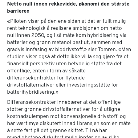
Netto null innen rekkevidde, økonomi den største
barrieren
«Piloten viser på den ene siden at det er fullt mulig
rent teknologisk å realisere ambisjonen om netto
null innen 2050, og i så måte kom hybridisering via
batterier og grønn metanol best ut, sammen med
gradvis innfasing av biodrivstoff,» sier Tomren. «Men
studien viser også at dette ikke vil la seg gjøre fra et
finansielt perspektiv uten betydelig støtte fra det
offentlige, enten i form av såkalte
differansekontrakter for flytende
drivstoffalternativer eller investeringsstøtte for
batterihybridisering.»
Differansekontrakter innebærer at det offentlige
støtter grønne drivstoffalternativer for å utligne
kostnadsulempen mot konvensjonelle drivstoff, og
har vært mye diskutert innad i bransjen som en måte
å sette fart på det grønne skiftet. Til nå har
myndighetene diskutert mulig innføring av slike