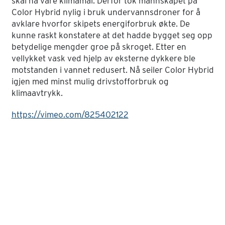
skal nå våre klimamål. Derfor tok mannskapet på
Color Hybrid nylig i bruk undervannsdroner for å
avklare hvorfor skipets energiforbruk økte. De
kunne raskt konstatere at det hadde bygget seg opp
betydelige mengder groe på skroget. Etter en
vellykket vask ved hjelp av eksterne dykkere ble
motstanden i vannet redusert. Nå seiler Color Hybrid
igjen med minst mulig drivstofforbruk og
klimaavtrykk.
https://vimeo.com/825402122