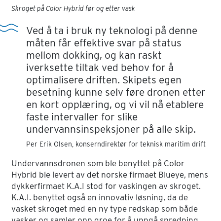
Skroget på Color Hybrid før og etter vask
Ved å ta i bruk ny teknologi på denne
måten får effektive svar på status
mellom dokking, og kan raskt
iverksette tiltak ved behov for å
optimalisere driften. Skipets egen
besetning kunne selv føre dronen etter
en kort opplæring, og vi vil nå etablere
faste intervaller for slike
undervannsinspeksjoner på alle skip.
Per Erik Olsen, konserndirektør for teknisk maritim drift
Undervannsdronen som ble benyttet på Color
Hybrid ble levert av det norske firmaet Blueye, mens
dykkerfirmaet K.A.I stod for vaskingen av skroget.
K.A.I. benyttet også en innovativ løsning, da de
vasket skroget med en ny type redskap som både
vasker og samler opp groe for å unngå spredning.